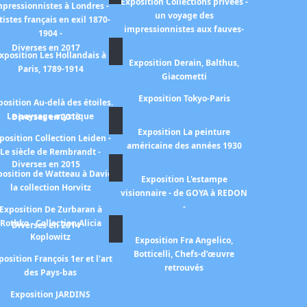
Exposition Collections privées -
mpressionnistes à Londres -
un voyage des
tistes français en exil 1870-
impressionnistes aux fauves-
1904 -
Diverses en 2017
xposition Les Hollandais à
Exposition Derain, Balthus,
Paris, 1789-1914
Giacometti
Exposition Tokyo-Paris
position Au-delà des étoiles.
Le paysage mystique
Diverses en 2016
Exposition La peinture
position Collection Leiden -
américaine des années 1930
Le siècle de Rembrandt -
Diverses en 2015
position de Watteau à David
Exposition L'estampe
la collection Horvitz
visionnaire - de GOYA à REDON
-
Exposition De Zurbaran à
Rothko - Collection Alicia
Diverses en 2014
Koplowitz
Exposition Fra Angelico,
Botticelli, Chefs-d’œuvre
position François 1er et l'art
retrouvés
des Pays-bas
Exposition JARDINS