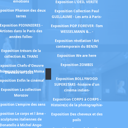
émotions
Exposition L'OEIL VERITE
position Pharaon des deux
Exposition Collection Paul
terres
GUILLAUME - Les arts à Paris-
Exposition PIONNIERES -
Exposition POP FOREVER -Tom
Artistes dans le Paris des
WESSELMANN &... -
années folles-
Exposition révélation ! Art
contemporain du BENIN
Exposition trésors de la
Exposition We are here
collection AL THANI
Exposition ZOMBIS
Exposition Chefs-d’Oeuvre
hotographiques du Moma
Diverses en 2023
Exposition BOLLYWOOD
xposition Enfin le cinéma!
SUPERSTARS -histoire d'un
Exposition La collection
cinéma indien-
Morozov
Exposition CORPS à CORPS -
xposition L'empire des sens
Histoire(s) de la photographie-
position Le corps et l âme -
Exposition Des cheveux et des
sculptures italiennes de
poils
Donatello à Michel Ange-