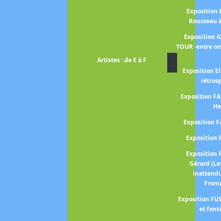
Exposition
Rousseau 
Exposition 
TOUR -entre om
Artistes : de E à F
Exposition El
rétros
Exposition 
He
Exposition 
Expositio
Expositio
Gérard (Le
inattend
From
Exposition FUS
et fant