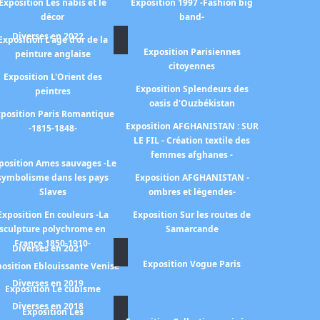
Exposition Les nabis et le
Exposition 1997 -Fashion big
décor
band-
Diverses en 2022
Exposition L'age d'or de la
Exposition Parisiennes
peinture anglaise
citoyennes
Exposition L'Orient des
Exposition Splendeurs des
peintres
oasis d'Ouzbékistan
position Paris Romantique
Exposition AFGHANISTAN : SUR
-1815-1848-
LE FIL - Création textile des
femmes afghanes -
position Ames sauvages -Le
symbolisme dans les pays
Exposition AFGHANISTAN -
Slaves
ombres et légendes-
Exposition En couleurs -La
Exposition Sur les routes de
sculpture polychrome en
Samarcande
France 1850-1910-
Diverses en 2021
Exposition Vogue Paris
osition Eblouissante Venise
Diverses en 2019
Exposition Le cubisme
Diverses en 2018
Exposition Les