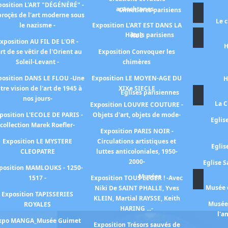
position L'ART "DÉGÉNÉRÉ" -
autochtones -
Cimetières parisiens
proçès de l'art moderne sous
Le 
le nazisme -
Exposition L'ART EST DANS LA
Hôtels parisiens
RUE
xposition AU FIL DE L'OR -
H
art de se vêtir de l'Orient au
Exposition Convoquer les
Soleil-Levant -
chimères
position DANS LE FLOU -Une
Exposition LE MOYEN-AGE DU
H
tre vision de l'art de 1945 à
XIXe SIECLE
Eglises parisiennes
nos jours-
La C
Exposition LOUVRE COUTURE -
position L'ECOLE DE PARIS -
Objets d'art, objets de mode-
Eglis
collection Marek Roefler-
Exposition PARIS NOIR -
Exposition LE MYSTERE
Circulations artistiques et
Eglis
CLEOPATRE
luttes anticoloniales, 1950-
2000-
Eglise S
position MAMLOUKS - 1250-
Musées
1517 -
Exposition TOUS LEGER ! -Avec
Musée d
Niki De SAINT PHALLE, Yves
Exposition TAPISSERIES
KLEIN, Martial RAYSSE, Keith
Musée 
ROYALES
HARING ...-
l'a
xpo MANGA_Musée Guimet
Exposition Trésors sauvés de