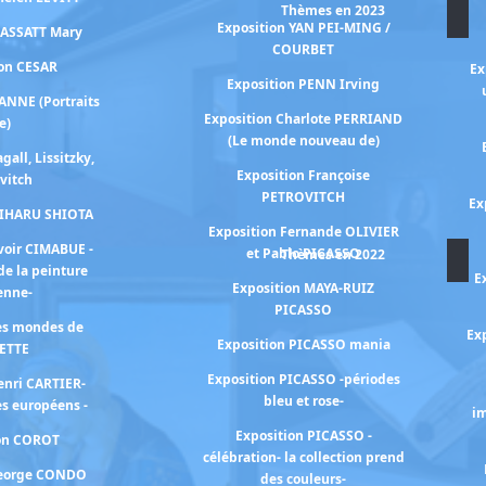
Thèmes en 2023
Exposition YAN PEI-MING /
CASSATT Mary
COURBET
ion CESAR
Ex
Exposition PENN Irving
ANNE (Portraits
Exposition Charlote PERRIAND
e)
(Le monde nouveau de)
gall, Lissitzky,
Exposition Françoise
vitch
PETROVITCH
Ex
HIHARU SHIOTA
Exposition Fernande OLIVIER
voir CIMABUE -
et Pablo PICASSO
Thèmes en 2022
de la peinture
E
Exposition MAYA-RUIZ
ienne-
PICASSO
les mondes de
Exp
Exposition PICASSO mania
ETTE
Exposition PICASSO -périodes
enri CARTIER-
bleu et rose-
s européens -
im
Exposition PICASSO -
ion COROT
célébration- la collection prend
George CONDO
des couleurs-