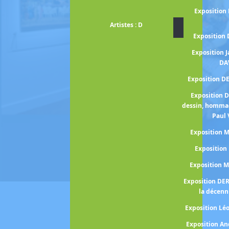
Exposition
Artistes : D
Exposition
Exposition 
DA
Exposition D
Exposition 
dessin, homma
Paul 
Exposition
Expositio
Exposition 
Exposition DE
la décenn
Exposition Lé
Exposition A