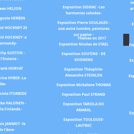
i
Exposition SIGNAC -Les
 Jean HELION
ar
harmonies colorées-
uguste HERBIN
Exposition Pierre SOULAGES -
E
vid HOCKNEY 25
une autre lumière, peintures
sur papier -
vid HOCKNEY -a
Thèmes en 2017
Normandy-
Exposition Nicolas de STAEL
Ex
hilip GUSTON -
Exposition SOUTINE - DE
 l'histoire -
KOONING
Ex
Frank HORVAT
Exposition Théophile-
Alexandre STEINLEN
Ex
brice HYBER -La
lée-
Exposition Mickalene THOMAS
aciela ITURBIDE
Exposition Paul STRAND
ekka HALONEN -
Exposition TARSILA DO
la Finlande -
AMARAL
Ex
Exposition TOULOUSE-
uis JANMOT -le
LAUTREC
e l'âme-