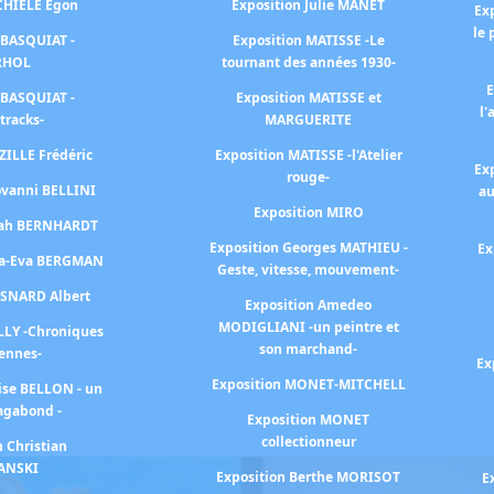
SCHIELE Egon
Exposition Julie MANET
Ex
le 
 BASQUIAT -
Exposition MATISSE -Le
RHOL
tournant des années 1930-
E
 BASQUIAT -
Exposition MATISSE et
l'
tracks-
MARGUERITE
ZILLE Frédéric
Exposition MATISSE -l'Atelier
Ex
rouge-
ovanni BELLINI
au
Exposition MIRO
arah BERNHARDT
Exposition Georges MATHIEU -
Ex
na-Eva BERGMAN
Geste, vitesse, mouvement-
ESNARD Albert
Exposition Amedeo
MODIGLIANI -un peintre et
LLY -Chroniques
son marchand-
iennes-
Ex
Exposition MONET-MITCHELL
ise BELLON - un
agabond -
Exposition MONET
collectionneur
n Christian
ANSKI
Exposition Berthe MORISOT
E