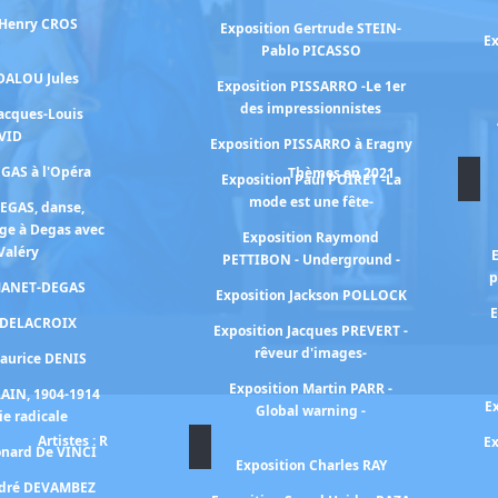
 Henry CROS
Exposition Gertrude STEIN-
Ex
Pablo PICASSO
 DALOU Jules
Exposition PISSARRO -Le 1er
des impressionnistes
Jacques-Louis
VID
Exposition PISSARRO à Eragny
EGAS à l'Opéra
Thèmes en 2021
Exposition Paul POIRET -La
mode est une fête-
DEGAS, danse,
ge à Degas avec
Exposition Raymond
Valéry
PETTIBON - Underground -
p
 MANET-DEGAS
Exposition Jackson POLLOCK
E
n DELACROIX
Exposition Jacques PREVERT -
rêveur d'images-
Maurice DENIS
Exposition Martin PARR -
RAIN, 1904-1914
E
Global warning -
ie radicale
Artistes : R
Ex
onard De VINCI
Exposition Charles RAY
ndré DEVAMBEZ