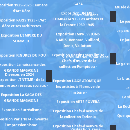
GAZA
position 1925-2025 Cent ans
Musée de
d'Art Déco
Exposition UN EXIL
Parcs parisiens
COMBATTANT - Les artistes et
xposition PARIS 1925 - L'Art
Le pa
la France 1939-1945 -
déco et ses architectes
Le parc
Exposition IMPRESSIONS
Exposition L'EMPIRE DU
NABIS -Bonnard, Vuillard,
Le ja
SOMMEIL
Denis, Vallotton-
L
Exposition Dessins sans limite
xposition FIGURES DU FOU
Visites intérieurs parisiens
- Chefs-d’œuvre de la
La gale
xposition La naissance des
collection Pompidou -
GRANDS MAGASINS
Diverses en 2024
La bras
xposition L'INTIME - de la
Exposition L'AGE ATOMIQUE -
ambre aux réseaux sociaux -
les artistes à l'épreuve de
Le
l'histoire -
Exposition La SAGA DES
Le s
GRANDS MAGASINS
Exposition ARTE POVERA
La Ruch
Exposition Surréalisme
Exposition Chefs-d'oeuvre de
Quelqu
la collection Torlonia
osition Paris 1874 -inventer
l'Impressionnisme-
Exposition Chefs-d'oeuvre de
Visites hors Paris