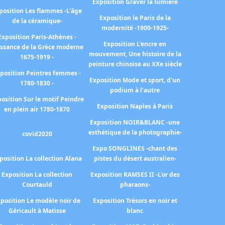
Exposition Graver la lumière
position Les flammes -L'âge
Exposition le Paris de la
de la céramique-
modernité -1900-1925-
Exposition Paris-Athènes -
Exposition L'encre en
issance de la Grèce moderne
mouvement, Une histoire de la
1675-1919 -
peinture chinoise au XXe siècle
position Peintres femmes -
Exposition Mode et sport, d'un
1780-1830 -
podium à l'autre
osition Sur le motif Peindre
Exposition Naples à Paris
en plein air 1780-1870
Exposition NOIR&BLANC -une
esthétique de la photographie-
covid2020
Expo SONGLINES -chant des
position La collection Alana
pistes du désert australien-
Exposition La collection
Exposition RAMSES II -L'or des
Courtauld
pharaons-
position Le modèle noir de
Exposition Trésors en noir et
Géricault à Matisse
blanc