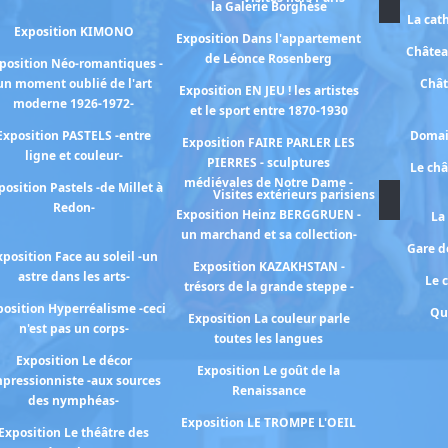
la Galerie Borghèse
La cat
Exposition KIMONO
Exposition Dans l'appartement
Châtea
de Léonce Rosenberg
position Néo-romantiques -
un moment oublié de l'art
Chât
Exposition EN JEU ! les artistes
moderne 1926-1972-
et le sport entre 1870-1930
Exposition PASTELS -entre
Domai
Exposition FAIRE PARLER LES
ligne et couleur-
PIERRES - sculptures
Le ch
médiévales de Notre Dame -
position Pastels -de Millet à
Visites extérieurs parisiens
Redon-
Exposition Heinz BERGGRUEN -
La
un marchand et sa collection-
Gare de
xposition Face au soleil -un
Exposition KAZAKHSTAN -
astre dans les arts-
Le 
trésors de la grande steppe -
osition Hyperréalisme -ceci
Qu
Exposition La couleur parle
n'est pas un corps-
toutes les langues
Exposition Le décor
Exposition Le goût de la
pressionniste -aux sources
Renaissance
des nymphéas-
Exposition LE TROMPE L'OEIL
Exposition Le théâtre des