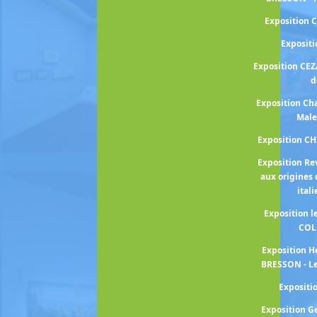
Exposition 
Exposit
Exposition CEZ
d
Exposition Cha
Male
Exposition C
Exposition Re
aux origines 
ital
Exposition 
COL
Exposition H
BRESSON - Le
Exposit
Exposition 