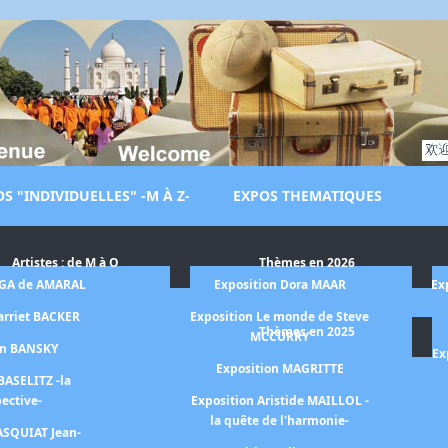
S "INDIVIDUELLES" -M À Z-
EXPOS THEMATIQUES
Artistes : de M à O
Thèmes en 2026
LGA de AMARAL
Exposition Dora MAAR
Ex
arriet BACKER
Exposition Le monde de Steve
Thèmes en 2025
MCCURRY
on BANSKY
Ex
Exposition MAGRITTE
BASELITZ -la
pective-
Exposition Aristide MAILLOL -
la quête de l'harmonie-
ASQUIAT Jean-