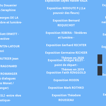
Exposition Sayed Haider RAZA
Ex
 Du Douanier
Exposition REDOUTE P-J (Le
à Seraphine
pouvoir des fleurs)
Georges DE LA
Exposition Bernard
na
bre et lumière-
REQUICHOT
Exposition RIBERA - Ténèbres
liott ERWITT -
Ex
et lumière -
pective-
Exposition Gerhard RICHTER
FANTIN-LATOUR
Exp
nri
Exposition Germaine RICHIER
Thèmes en 2020
FAUTRIER Jean
Exposition Bridget RILEY -
point de départ -
n FRAGONARD
Thèmes en 2019
Exposition Faith RINGGOLD
n FROMANGER
Ex
s dialogues
Exposition RODIN
us Monet /
Exposition Mark ROTHKO
anger)
Ex
Exposition Théodore
SLI -entre rêve
ROUSSEAU
astique-