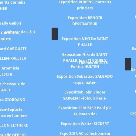
Exposition RUBENS, portraits
urits Cornelis
princiers
CHER
Exposition RENOIR
Sally Gabori
DESSINATEUR
Artistes : de S à U
n GAUGUIN,
Exposition NIKI De SAINT
himiste
PHALLE
Ex
érard GAROUSTE
Exposition Niki de SAINT
ALLEN-KALLELA
PHALLE, Jean TINGUELY,
Thèmes en 2018
Pontus HULTEN
n Artemisia
Ex
LESCHI
Exposition Sebastião SALGADO
-aqua mater-
es cheveaux de
CAULT
Exposition John Singer
SARGENT -éblouir Paris-
Luca GIORDANO
Exposition SERUSIER Paul (Le
Jean-Baptiste
Exp
Talisman de)
nce en lumière-
Exposition Walter SICKERT
ILLON LETHIERE
Expo SIGNAC collectionneur
brielle HEBERT