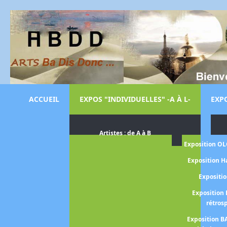
ACCUEIL
EXPOS "INDIVIDUELLES" -A À L-
EXPO
Artistes : de A à B
Exposition O
Exposition H
Expositi
Exposition 
rétros
Exposition B