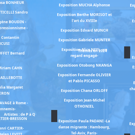
Rosa BONHEUR
Exposition MUCHA Alphonse
Ex
TTICELLI Sandro
Exposition Berthe MORISOT et
l'art du XVIIIe
E
ugéne BOUDIN -
mpressionnisme -
Exposition Edvard MUNCH
n Contantin
Exposition Gabriele MUNTER
NCUSI
Exposition Alice NEEL -un
Thèmes en 2024
UFFET Bernard
regard engagé-
E
Expositioon Otobong NKANGA
E
 Miriam CAHN
Exposition Fernande OLIVIER
 CAILLEBOTTE
et Pablo PICASSO
E
ulia Margaret
ch
Exposition Chana ORLOFF
ERON
Exposition Jean-Michel
RAVAGE à Rome -
OTHONIEL
 ennemis-
Artistes : de P à Q
ARTIER-BRESSON
Exposition Paula PADANI -La
Exp
danse migrante : Hambourg,
enri CARTIER-
Tel-Aviv, Paris-
Helen LEVITT