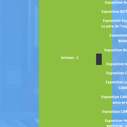
Exposition 
Exposition BO
Exposition E
Le père de l'i
Expositio
BRA
Exposition B
Artistes : C
Exposition
Exposition
Exposition J
CAM
Exposition CA
amis et
Exposition C
Exposition H
BRESSON - 