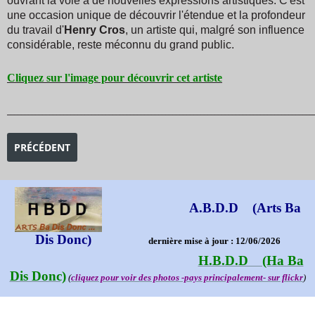
ouvrant la voie à de nouvelles expressions artistiques. C'est
une occasion unique de découvrir l'étendue et la profondeur
du travail d'
Henry Cros
, un artiste qui, malgré son influence
considérable, reste méconnu du grand public.
Cliquez sur l'image pour découvrir cet artiste
_______________________________________________________________________________________
ARTICLE PRÉCÉDENT : EXPOSITION GEORGE CONDO
PRÉCÉDENT
A.B.D.D (Arts Ba
Dis Donc)
dernière mise à jour : 12/06/2026
H.B.D.D (Ha Ba
Dis Donc)
(
cliquez pour voir des photos -pays principalement- sur flickr
)