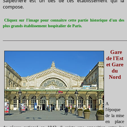
Salpêtrière est un des de ces établissement qui la
compose.
Cliquez sur l'image pour connaitre cette partie historique d'un des
plus grands établissement hospitalier de Paris.
_______________________________________________________________________________________
Gare
de l'Est
et Gare
du
Nord
A
l'époque
de la mise
en place