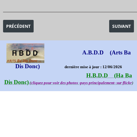
_______________________________________________________________________________________
ARTICLE PRÉCÉDENT : LE LAOS EN DIAPORAMAS
ARTICLE SU
PRÉCÉDENT
SUIVANT
A.B.D.D (Arts Ba
Dis Donc)
dernière mise à jour : 12/06/2026
H.B.D.D (Ha Ba
Dis Donc)
(
cliquez pour voir des photos -pays principalement- sur flickr
)