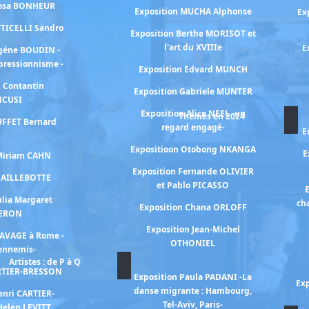
Rosa BONHEUR
Exposition MUCHA Alphonse
Ex
TTICELLI Sandro
Exposition Berthe MORISOT et
l'art du XVIIIe
E
ugéne BOUDIN -
mpressionnisme -
Exposition Edvard MUNCH
n Contantin
Exposition Gabriele MUNTER
NCUSI
Exposition Alice NEEL -un
Thèmes en 2024
UFFET Bernard
regard engagé-
E
Expositioon Otobong NKANGA
E
 Miriam CAHN
Exposition Fernande OLIVIER
 CAILLEBOTTE
et Pablo PICASSO
E
ulia Margaret
ch
Exposition Chana ORLOFF
ERON
Exposition Jean-Michel
RAVAGE à Rome -
OTHONIEL
 ennemis-
Artistes : de P à Q
ARTIER-BRESSON
Exposition Paula PADANI -La
Exp
danse migrante : Hambourg,
enri CARTIER-
Tel-Aviv, Paris-
Helen LEVITT