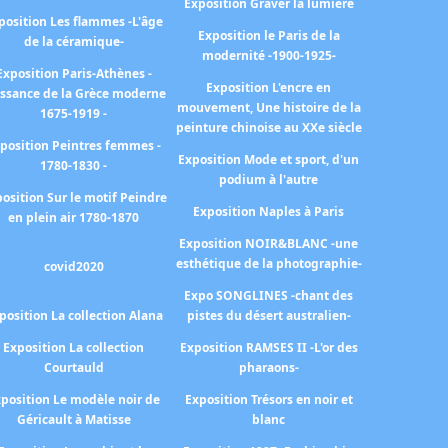
Exposition Graver la lumière
position Les flammes -L'âge
Exposition le Paris de la
de la céramique-
modernité -1900-1925-
Exposition Paris-Athènes -
Exposition L'encre en
issance de la Grèce moderne
mouvement, Une histoire de la
1675-1919 -
peinture chinoise au XXe siècle
position Peintres femmes -
Exposition Mode et sport, d'un
1780-1830 -
podium à l'autre
osition Sur le motif Peindre
Exposition Naples à Paris
en plein air 1780-1870
Exposition NOIR&BLANC -une
esthétique de la photographie-
covid2020
Expo SONGLINES -chant des
position La collection Alana
pistes du désert australien-
Exposition La collection
Exposition RAMSES II -L'or des
Courtauld
pharaons-
position Le modèle noir de
Exposition Trésors en noir et
Géricault à Matisse
blanc