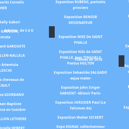
Exposition RUBENS, portraits
urits Cornelis
princiers
CHER
Exposition RENOIR
Sally Gabori
DESSINATEUR
Artistes : de S à U
n GAUGUIN,
Exposition NIKI De SAINT
himiste
PHALLE
Ex
érard GAROUSTE
Exposition Niki de SAINT
ALLEN-KALLELA
PHALLE, Jean TINGUELY,
Thèmes en 2018
Pontus HULTEN
n Artemisia
Ex
LESCHI
Exposition Sebastião SALGADO
-aqua mater-
es cheveaux de
CAULT
Exposition John Singer
SARGENT -éblouir Paris-
Luca GIORDANO
Exposition SERUSIER Paul (Le
Jean-Baptiste
Exp
Talisman de)
nce en lumière-
Exposition Walter SICKERT
ILLON LETHIERE
Expo SIGNAC collectionneur
brielle HEBERT