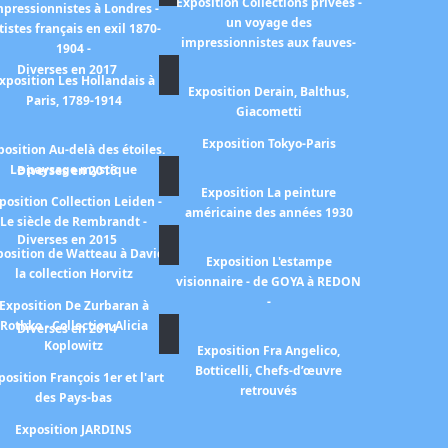
Exposition Collections privées -
mpressionnistes à Londres -
un voyage des
tistes français en exil 1870-
impressionnistes aux fauves-
1904 -
Diverses en 2017
xposition Les Hollandais à
Exposition Derain, Balthus,
Paris, 1789-1914
Giacometti
Exposition Tokyo-Paris
position Au-delà des étoiles.
Le paysage mystique
Diverses en 2016
Exposition La peinture
position Collection Leiden -
américaine des années 1930
Le siècle de Rembrandt -
Diverses en 2015
position de Watteau à David
Exposition L'estampe
la collection Horvitz
visionnaire - de GOYA à REDON
-
Exposition De Zurbaran à
Rothko - Collection Alicia
Diverses en 2014
Koplowitz
Exposition Fra Angelico,
Botticelli, Chefs-d’œuvre
position François 1er et l'art
retrouvés
des Pays-bas
Exposition JARDINS