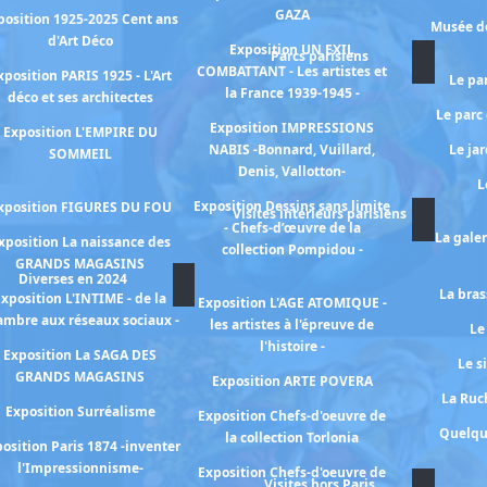
GAZA
position 1925-2025 Cent ans
Musée de
d'Art Déco
Exposition UN EXIL
Parcs parisiens
COMBATTANT - Les artistes et
xposition PARIS 1925 - L'Art
Le pa
la France 1939-1945 -
déco et ses architectes
Le parc
Exposition IMPRESSIONS
Exposition L'EMPIRE DU
NABIS -Bonnard, Vuillard,
Le ja
SOMMEIL
Denis, Vallotton-
L
Exposition Dessins sans limite
xposition FIGURES DU FOU
Visites intérieurs parisiens
- Chefs-d’œuvre de la
La gale
xposition La naissance des
collection Pompidou -
GRANDS MAGASINS
Diverses en 2024
La bras
xposition L'INTIME - de la
Exposition L'AGE ATOMIQUE -
ambre aux réseaux sociaux -
les artistes à l'épreuve de
Le
l'histoire -
Exposition La SAGA DES
Le s
GRANDS MAGASINS
Exposition ARTE POVERA
La Ruch
Exposition Surréalisme
Exposition Chefs-d'oeuvre de
Quelqu
la collection Torlonia
osition Paris 1874 -inventer
l'Impressionnisme-
Exposition Chefs-d'oeuvre de
Visites hors Paris