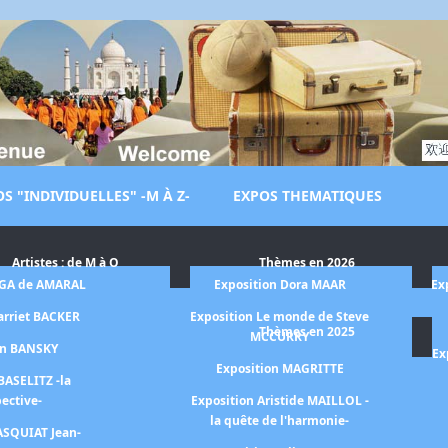
S "INDIVIDUELLES" -M À Z-
EXPOS THEMATIQUES
Artistes : de M à O
Thèmes en 2026
LGA de AMARAL
Exposition Dora MAAR
Ex
arriet BACKER
Exposition Le monde de Steve
Thèmes en 2025
MCCURRY
on BANSKY
Ex
Exposition MAGRITTE
BASELITZ -la
pective-
Exposition Aristide MAILLOL -
la quête de l'harmonie-
ASQUIAT Jean-