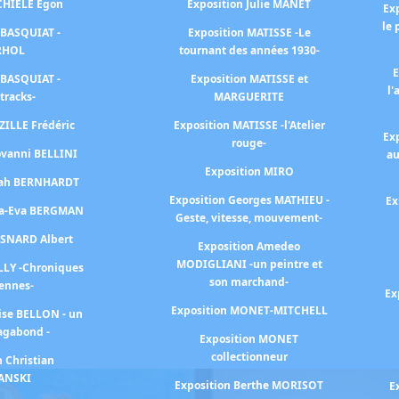
SCHIELE Egon
Exposition Julie MANET
Ex
le 
 BASQUIAT -
Exposition MATISSE -Le
RHOL
tournant des années 1930-
E
 BASQUIAT -
Exposition MATISSE et
l'
tracks-
MARGUERITE
ZILLE Frédéric
Exposition MATISSE -l'Atelier
Ex
rouge-
ovanni BELLINI
au
Exposition MIRO
arah BERNHARDT
Exposition Georges MATHIEU -
Ex
na-Eva BERGMAN
Geste, vitesse, mouvement-
ESNARD Albert
Exposition Amedeo
MODIGLIANI -un peintre et
LLY -Chroniques
son marchand-
iennes-
Ex
Exposition MONET-MITCHELL
ise BELLON - un
agabond -
Exposition MONET
collectionneur
n Christian
ANSKI
Exposition Berthe MORISOT
E