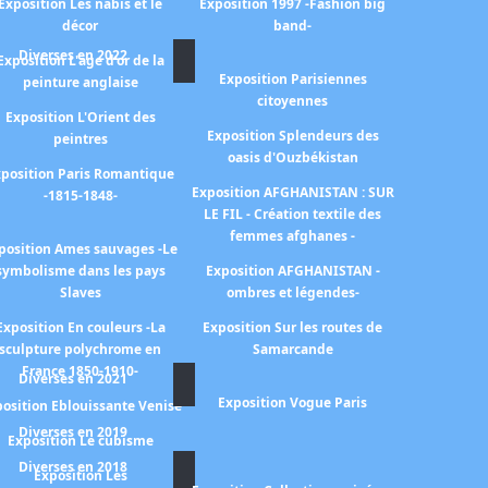
Exposition Les nabis et le
Exposition 1997 -Fashion big
décor
band-
Diverses en 2022
Exposition L'age d'or de la
Exposition Parisiennes
peinture anglaise
citoyennes
Exposition L'Orient des
Exposition Splendeurs des
peintres
oasis d'Ouzbékistan
position Paris Romantique
Exposition AFGHANISTAN : SUR
-1815-1848-
LE FIL - Création textile des
femmes afghanes -
position Ames sauvages -Le
symbolisme dans les pays
Exposition AFGHANISTAN -
Slaves
ombres et légendes-
Exposition En couleurs -La
Exposition Sur les routes de
sculpture polychrome en
Samarcande
France 1850-1910-
Diverses en 2021
Exposition Vogue Paris
osition Eblouissante Venise
Diverses en 2019
Exposition Le cubisme
Diverses en 2018
Exposition Les