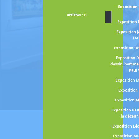
Exposition
Artistes : D
Exposition
Exposition 
DA
Exposition D
Exposition 
dessin, homma
Paul 
Exposition
Expositio
Exposition 
Exposition DE
la décenn
Exposition Lé
Exposition A