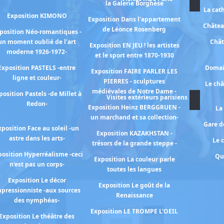
la Galerie Borghèse
La cat
Exposition KIMONO
Exposition Dans l'appartement
Châtea
de Léonce Rosenberg
position Néo-romantiques -
un moment oublié de l'art
Chât
Exposition EN JEU ! les artistes
moderne 1926-1972-
et le sport entre 1870-1930
Exposition PASTELS -entre
Domai
Exposition FAIRE PARLER LES
ligne et couleur-
PIERRES - sculptures
Le ch
médiévales de Notre Dame -
position Pastels -de Millet à
Visites extérieurs parisiens
Redon-
Exposition Heinz BERGGRUEN -
La
un marchand et sa collection-
Gare de
xposition Face au soleil -un
Exposition KAZAKHSTAN -
astre dans les arts-
Le 
trésors de la grande steppe -
osition Hyperréalisme -ceci
Qu
Exposition La couleur parle
n'est pas un corps-
toutes les langues
Exposition Le décor
Exposition Le goût de la
pressionniste -aux sources
Renaissance
des nymphéas-
Exposition LE TROMPE L'OEIL
Exposition Le théâtre des