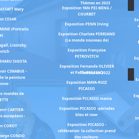
Thèmes en 2023
Exposition YAN PEI-MING /
CASSATT Mary
COURBET
ion CESAR
Ex
Exposition PENN Irving
ANNE (Portraits
Exposition Charlote PERRIAND
e)
(Le monde nouveau de)
gall, Lissitzky,
Exposition Françoise
vitch
PETROVITCH
Ex
HIHARU SHIOTA
Exposition Fernande OLIVIER
voir CIMABUE -
et Pablo PICASSO
Thèmes en 2022
de la peinture
E
Exposition MAYA-RUIZ
ienne-
PICASSO
les mondes de
Exp
Exposition PICASSO mania
ETTE
Exposition PICASSO -périodes
enri CARTIER-
bleu et rose-
s européens -
im
Exposition PICASSO -
ion COROT
célébration- la collection prend
George CONDO
des couleurs-