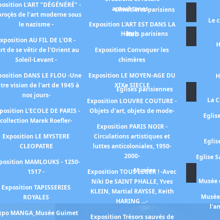
position L'ART "DÉGÉNÉRÉ" -
autochtones -
Cimetières parisiens
proçès de l'art moderne sous
Le 
le nazisme -
Exposition L'ART EST DANS LA
Hôtels parisiens
RUE
xposition AU FIL DE L'OR -
H
art de se vêtir de l'Orient au
Exposition Convoquer les
Soleil-Levant -
chimères
position DANS LE FLOU -Une
Exposition LE MOYEN-AGE DU
H
tre vision de l'art de 1945 à
XIXe SIECLE
Eglises parisiennes
nos jours-
La C
Exposition LOUVRE COUTURE -
position L'ECOLE DE PARIS -
Objets d'art, objets de mode-
Eglis
collection Marek Roefler-
Exposition PARIS NOIR -
Exposition LE MYSTERE
Circulations artistiques et
Eglis
CLEOPATRE
luttes anticoloniales, 1950-
2000-
Eglise S
position MAMLOUKS - 1250-
Musées
1517 -
Exposition TOUS LEGER ! -Avec
Musée d
Niki De SAINT PHALLE, Yves
Exposition TAPISSERIES
KLEIN, Martial RAYSSE, Keith
Musée 
ROYALES
HARING ...-
l'a
xpo MANGA_Musée Guimet
Exposition Trésors sauvés de