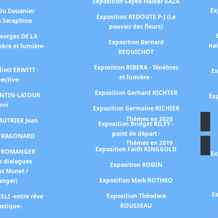
Exposition Sayed Haider RAZA
Ex
 Du Douanier
Exposition REDOUTE P-J (Le
à Seraphine
pouvoir des fleurs)
Georges DE LA
Exposition Bernard
na
bre et lumière-
REQUICHOT
Exposition RIBERA - Ténèbres
liott ERWITT -
Ex
et lumière -
pective-
Exposition Gerhard RICHTER
FANTIN-LATOUR
Exp
nri
Exposition Germaine RICHIER
Thèmes en 2020
FAUTRIER Jean
Exposition Bridget RILEY -
point de départ -
n FRAGONARD
Thèmes en 2019
Exposition Faith RINGGOLD
n FROMANGER
Ex
s dialogues
Exposition RODIN
us Monet /
Exposition Mark ROTHKO
anger)
Ex
Exposition Théodore
SLI -entre rêve
ROUSSEAU
astique-