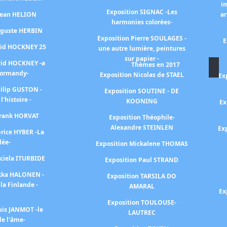
i
Exposition SIGNAC -Les
 Jean HELION
ar
harmonies colorées-
uguste HERBIN
Exposition Pierre SOULAGES -
E
vid HOCKNEY 25
une autre lumière, peintures
sur papier -
vid HOCKNEY -a
Thèmes en 2017
Normandy-
Exposition Nicolas de STAEL
Ex
hilip GUSTON -
Exposition SOUTINE - DE
 l'histoire -
KOONING
Ex
Frank HORVAT
Exposition Théophile-
Alexandre STEINLEN
Ex
brice HYBER -La
lée-
Exposition Mickalene THOMAS
aciela ITURBIDE
Exposition Paul STRAND
ekka HALONEN -
Exposition TARSILA DO
la Finlande -
AMARAL
Ex
Exposition TOULOUSE-
uis JANMOT -le
LAUTREC
e l'âme-