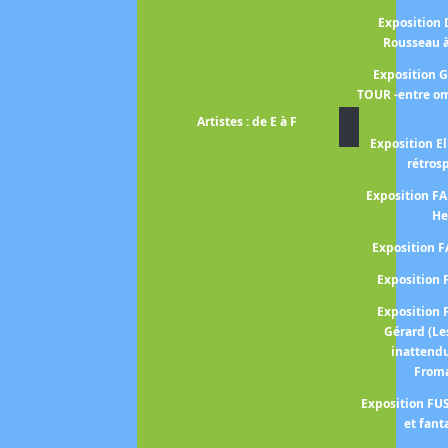
Exposition
Rousseau 
Exposition 
TOUR -entre om
Artistes : de E à F
Exposition El
rétros
Exposition 
He
Exposition 
Expositio
Expositio
Gérard (Le
inattend
From
Exposition FUS
et fant