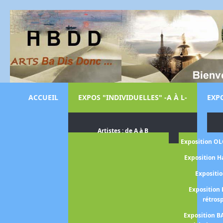
ACCUEIL
EXPOS "INDIVIDUELLES" -A À L-
EXPO
Artistes : de A à B
Exposition O
Exposition H
Expositi
Exposition 
rétros
Exposition B