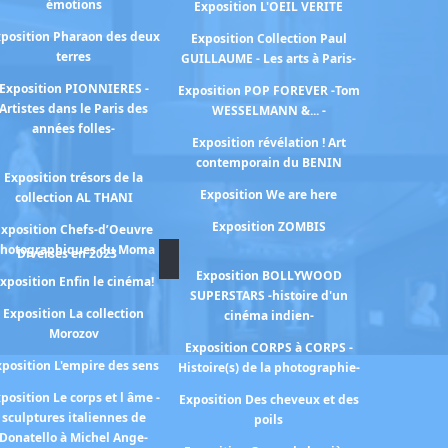
émotions
Exposition L'OEIL VERITE
position Pharaon des deux
Exposition Collection Paul
terres
GUILLAUME - Les arts à Paris-
Exposition PIONNIERES -
Exposition POP FOREVER -Tom
Artistes dans le Paris des
WESSELMANN &... -
années folles-
Exposition révélation ! Art
contemporain du BENIN
Exposition trésors de la
Exposition We are here
collection AL THANI
Exposition ZOMBIS
Exposition Chefs-d’Oeuvre
hotographiques du Moma
Diverses en 2023
Exposition BOLLYWOOD
xposition Enfin le cinéma!
SUPERSTARS -histoire d'un
Exposition La collection
cinéma indien-
Morozov
Exposition CORPS à CORPS -
xposition L'empire des sens
Histoire(s) de la photographie-
position Le corps et l âme -
Exposition Des cheveux et des
sculptures italiennes de
poils
Donatello à Michel Ange-