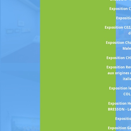
Exposition 
Exposit
Exposition CEZ
d
Exposition Cha
Male
Exposition C
Exposition Re
aux origines 
ital
Exposition 
COL
Exposition H
BRESSON - Le
Exposit
Exposition 