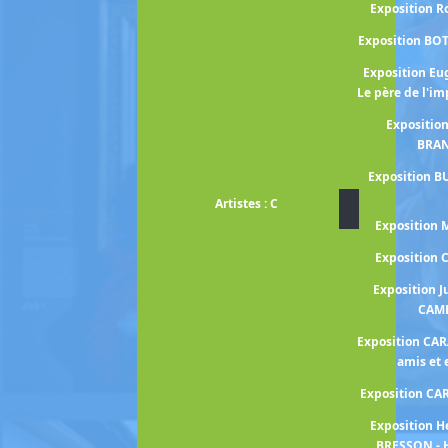
Exposition 
Exposition BO
Exposition E
Le père de l'i
Expositio
BRA
Exposition B
Artistes : C
Exposition
Exposition
Exposition J
CAM
Exposition CA
amis et
Exposition C
Exposition H
BRESSON - 