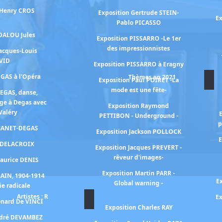
 Henry CROS
Exposition Gertrude STEIN-
Ex
Pablo PICASSO
 DALOU Jules
Exposition PISSARRO -Le 1er
des impressionnistes
Jacques-Louis
VID
Exposition PISSARRO à Eragny
EGAS à l'Opéra
Thèmes en 2021
Exposition Paul POIRET -La
mode est une fête-
DEGAS, danse,
ge à Degas avec
Exposition Raymond
Valéry
PETTIBON - Underground -
p
 MANET-DEGAS
Exposition Jackson POLLOCK
E
n DELACROIX
Exposition Jacques PREVERT -
rêveur d'images-
Maurice DENIS
Exposition Martin PARR -
RAIN, 1904-1914
E
Global warning -
ie radicale
Artistes : R
Ex
onard De VINCI
Exposition Charles RAY
ndré DEVAMBEZ