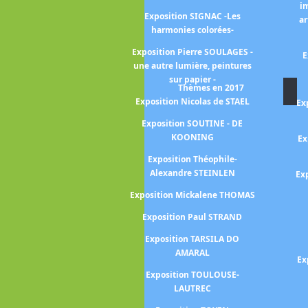
i
Exposition SIGNAC -Les
 Jean HELION
ar
harmonies colorées-
uguste HERBIN
Exposition Pierre SOULAGES -
E
vid HOCKNEY 25
une autre lumière, peintures
sur papier -
vid HOCKNEY -a
Thèmes en 2017
Normandy-
Exposition Nicolas de STAEL
Ex
hilip GUSTON -
Exposition SOUTINE - DE
 l'histoire -
KOONING
Ex
Frank HORVAT
Exposition Théophile-
Alexandre STEINLEN
Ex
brice HYBER -La
lée-
Exposition Mickalene THOMAS
aciela ITURBIDE
Exposition Paul STRAND
ekka HALONEN -
Exposition TARSILA DO
la Finlande -
AMARAL
Ex
Exposition TOULOUSE-
uis JANMOT -le
LAUTREC
e l'âme-