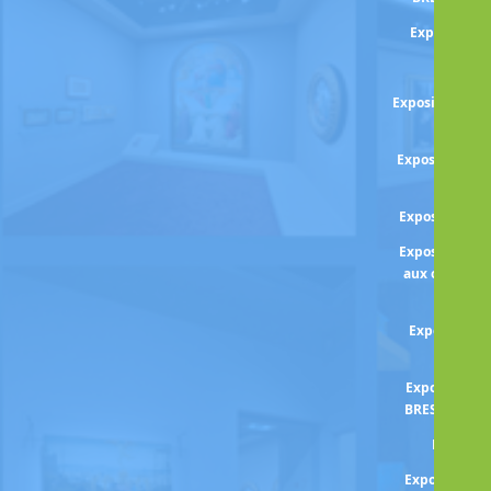
Exposition 
Exposit
Exposition CEZ
d
Exposition Cha
Male
Exposition C
Exposition Re
aux origines 
ital
Exposition 
COL
Exposition H
BRESSON - Le
Exposit
Exposition 