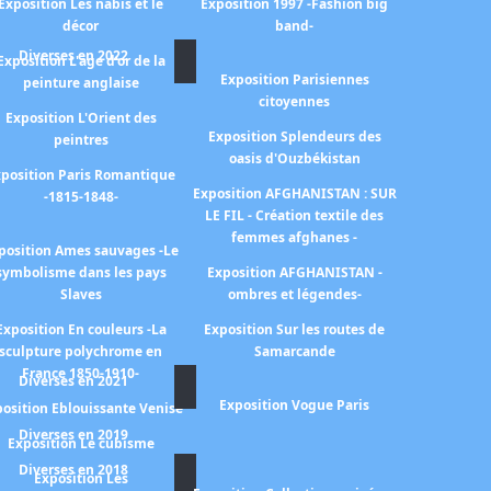
Exposition Les nabis et le
Exposition 1997 -Fashion big
décor
band-
Diverses en 2022
Exposition L'age d'or de la
Exposition Parisiennes
peinture anglaise
citoyennes
Exposition L'Orient des
Exposition Splendeurs des
peintres
oasis d'Ouzbékistan
position Paris Romantique
Exposition AFGHANISTAN : SUR
-1815-1848-
LE FIL - Création textile des
femmes afghanes -
position Ames sauvages -Le
symbolisme dans les pays
Exposition AFGHANISTAN -
Slaves
ombres et légendes-
Exposition En couleurs -La
Exposition Sur les routes de
sculpture polychrome en
Samarcande
France 1850-1910-
Diverses en 2021
Exposition Vogue Paris
osition Eblouissante Venise
Diverses en 2019
Exposition Le cubisme
Diverses en 2018
Exposition Les