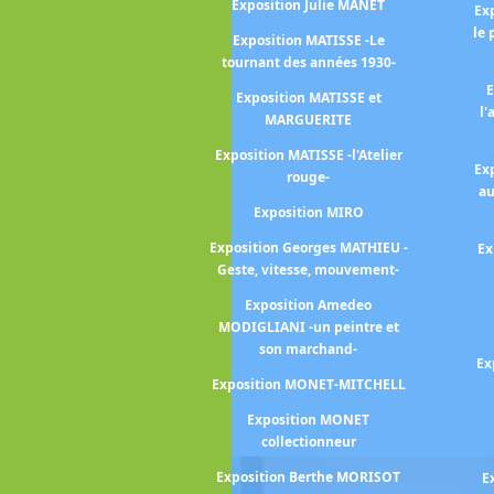
SCHIELE Egon
Exposition Julie MANET
Ex
le 
 BASQUIAT -
Exposition MATISSE -Le
RHOL
tournant des années 1930-
E
 BASQUIAT -
Exposition MATISSE et
l'
tracks-
MARGUERITE
ZILLE Frédéric
Exposition MATISSE -l'Atelier
Ex
rouge-
ovanni BELLINI
au
Exposition MIRO
arah BERNHARDT
Exposition Georges MATHIEU -
Ex
na-Eva BERGMAN
Geste, vitesse, mouvement-
ESNARD Albert
Exposition Amedeo
MODIGLIANI -un peintre et
LLY -Chroniques
son marchand-
iennes-
Ex
Exposition MONET-MITCHELL
ise BELLON - un
agabond -
Exposition MONET
collectionneur
n Christian
ANSKI
Exposition Berthe MORISOT
E