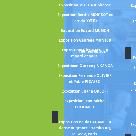
Rosa BONHEUR
Exposition MUCHA Alphonse
Ex
TTICELLI Sandro
Exposition Berthe MORISOT et
l'art du XVIIIe
E
ugéne BOUDIN -
mpressionnisme -
Exposition Edvard MUNCH
n Contantin
Exposition Gabriele MUNTER
NCUSI
Exposition Alice NEEL -un
Thèmes en 2024
UFFET Bernard
regard engagé-
E
Expositioon Otobong NKANGA
E
 Miriam CAHN
Exposition Fernande OLIVIER
 CAILLEBOTTE
et Pablo PICASSO
E
ulia Margaret
ch
Exposition Chana ORLOFF
ERON
Exposition Jean-Michel
RAVAGE à Rome -
OTHONIEL
 ennemis-
Artistes : de P à Q
ARTIER-BRESSON
Exposition Paula PADANI -La
Exp
danse migrante : Hambourg,
enri CARTIER-
Tel-Aviv, Paris-
Helen LEVITT