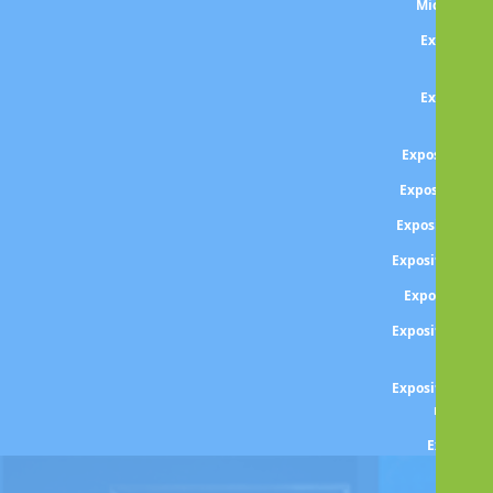
Michel et 
Exposition
WA
Exposition
Sound
Exposition BA
Exposition Gi
Exposition S
Exposition An
Exposition B
Exposition BOI
paris
Exposition Den
regard v
Expositio
BOLT