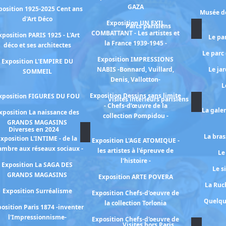
GAZA
position 1925-2025 Cent ans
Musée de
d'Art Déco
Exposition UN EXIL
Parcs parisiens
COMBATTANT - Les artistes et
xposition PARIS 1925 - L'Art
Le pa
la France 1939-1945 -
déco et ses architectes
Le parc
Exposition IMPRESSIONS
Exposition L'EMPIRE DU
NABIS -Bonnard, Vuillard,
Le ja
SOMMEIL
Denis, Vallotton-
L
Exposition Dessins sans limite
xposition FIGURES DU FOU
Visites intérieurs parisiens
- Chefs-d’œuvre de la
La gale
xposition La naissance des
collection Pompidou -
GRANDS MAGASINS
Diverses en 2024
La bras
xposition L'INTIME - de la
Exposition L'AGE ATOMIQUE -
ambre aux réseaux sociaux -
les artistes à l'épreuve de
Le
l'histoire -
Exposition La SAGA DES
Le s
GRANDS MAGASINS
Exposition ARTE POVERA
La Ruch
Exposition Surréalisme
Exposition Chefs-d'oeuvre de
Quelqu
la collection Torlonia
osition Paris 1874 -inventer
l'Impressionnisme-
Exposition Chefs-d'oeuvre de
Visites hors Paris