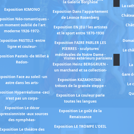
la Galerie Borghèse
La cat
Exposition KIMONO
Exposition Dans l'appartement
Châtea
de Léonce Rosenberg
position Néo-romantiques -
un moment oublié de l'art
Chât
Exposition EN JEU ! les artistes
moderne 1926-1972-
et le sport entre 1870-1930
Exposition PASTELS -entre
Domai
Exposition FAIRE PARLER LES
ligne et couleur-
PIERRES - sculptures
Le ch
médiévales de Notre Dame -
position Pastels -de Millet à
Visites extérieurs parisiens
Redon-
Exposition Heinz BERGGRUEN -
La
un marchand et sa collection-
Gare de
xposition Face au soleil -un
Exposition KAZAKHSTAN -
astre dans les arts-
Le 
trésors de la grande steppe -
osition Hyperréalisme -ceci
Qu
Exposition La couleur parle
n'est pas un corps-
toutes les langues
Exposition Le décor
Exposition Le goût de la
pressionniste -aux sources
Renaissance
des nymphéas-
Exposition LE TROMPE L'OEIL
Exposition Le théâtre des