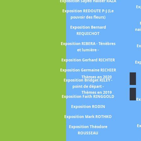
Exposition Sayed Haider RAZA
Ex
 Du Douanier
Exposition REDOUTE P-J (Le
à Seraphine
pouvoir des fleurs)
Georges DE LA
Exposition Bernard
na
bre et lumière-
REQUICHOT
Exposition RIBERA - Ténèbres
liott ERWITT -
Ex
et lumière -
pective-
Exposition Gerhard RICHTER
FANTIN-LATOUR
Exp
nri
Exposition Germaine RICHIER
Thèmes en 2020
FAUTRIER Jean
Exposition Bridget RILEY -
point de départ -
n FRAGONARD
Thèmes en 2019
Exposition Faith RINGGOLD
n FROMANGER
Ex
s dialogues
Exposition RODIN
us Monet /
Exposition Mark ROTHKO
anger)
Ex
Exposition Théodore
SLI -entre rêve
ROUSSEAU
astique-