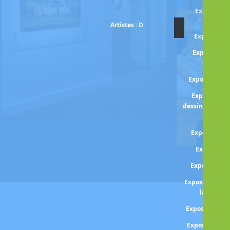
Exposition
Artistes : D
Exposition
Exposition 
DA
Exposition D
Exposition 
dessin, homma
Paul 
Exposition
Expositio
Exposition 
Exposition DE
la décenn
Exposition Lé
Exposition A