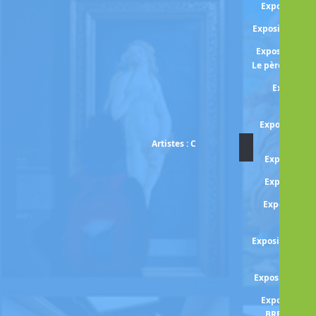
Exposition 
Exposition BO
Exposition E
Le père de l'i
Expositio
BRA
Exposition B
Artistes : C
Exposition
Exposition
Exposition J
CAM
Exposition CA
amis et
Exposition C
Exposition H
BRESSON - 