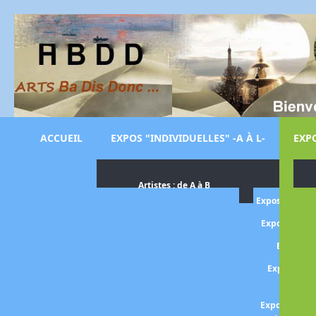
ACCUEIL
EXPOS "INDIVIDUELLES" -A À L-
EXPO
Artistes : de A à B
Exposition O
Exposition H
Expositi
Exposition 
rétros
Exposition B