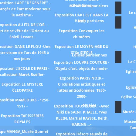
position L'ART "DÉGÉNÉRÉ" -
autochtones -
Cimetières parisiens
proçès de l'art moderne sous
Le 
le nazisme -
Exposition L'ART EST DANS LA
Hôtels parisiens
RUE
xposition AU FIL DE L'OR -
H
art de se vêtir de l'Orient au
Exposition Convoquer les
Soleil-Levant -
chimères
position DANS LE FLOU -Une
Exposition LE MOYEN-AGE DU
H
tre vision de l'art de 1945 à
XIXe SIECLE
Eglises parisiennes
nos jours-
La C
Exposition LOUVRE COUTURE -
position L'ECOLE DE PARIS -
Objets d'art, objets de mode-
Eglis
collection Marek Roefler-
Exposition PARIS NOIR -
Exposition LE MYSTERE
Circulations artistiques et
Eglis
CLEOPATRE
luttes anticoloniales, 1950-
2000-
Eglise S
position MAMLOUKS - 1250-
Musées
1517 -
Exposition TOUS LEGER ! -Avec
Musée d
Niki De SAINT PHALLE, Yves
Exposition TAPISSERIES
KLEIN, Martial RAYSSE, Keith
Musée 
ROYALES
HARING ...-
l'a
xpo MANGA_Musée Guimet
Exposition Trésors sauvés de