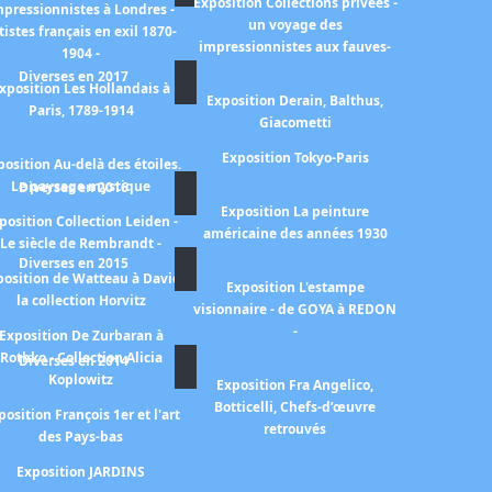
Exposition Collections privées -
mpressionnistes à Londres -
un voyage des
tistes français en exil 1870-
impressionnistes aux fauves-
1904 -
Diverses en 2017
xposition Les Hollandais à
Exposition Derain, Balthus,
Paris, 1789-1914
Giacometti
Exposition Tokyo-Paris
position Au-delà des étoiles.
Le paysage mystique
Diverses en 2016
Exposition La peinture
position Collection Leiden -
américaine des années 1930
Le siècle de Rembrandt -
Diverses en 2015
position de Watteau à David
Exposition L'estampe
la collection Horvitz
visionnaire - de GOYA à REDON
-
Exposition De Zurbaran à
Rothko - Collection Alicia
Diverses en 2014
Koplowitz
Exposition Fra Angelico,
Botticelli, Chefs-d’œuvre
position François 1er et l'art
retrouvés
des Pays-bas
Exposition JARDINS