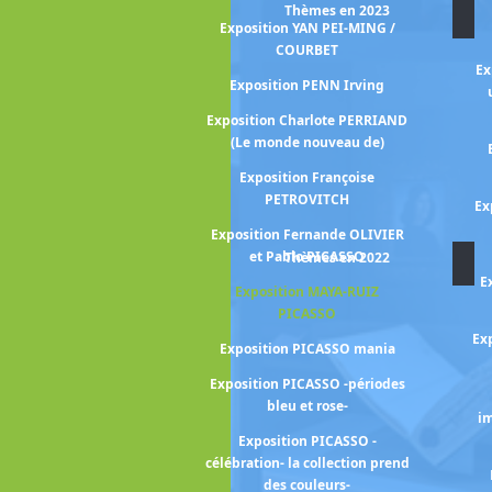
Thèmes en 2023
Exposition YAN PEI-MING /
CASSATT Mary
COURBET
ion CESAR
Ex
Exposition PENN Irving
ANNE (Portraits
Exposition Charlote PERRIAND
e)
(Le monde nouveau de)
gall, Lissitzky,
Exposition Françoise
vitch
PETROVITCH
Ex
HIHARU SHIOTA
Exposition Fernande OLIVIER
voir CIMABUE -
et Pablo PICASSO
Thèmes en 2022
de la peinture
E
Exposition MAYA-RUIZ
ienne-
PICASSO
les mondes de
Exp
Exposition PICASSO mania
ETTE
Exposition PICASSO -périodes
enri CARTIER-
bleu et rose-
s européens -
im
Exposition PICASSO -
ion COROT
célébration- la collection prend
George CONDO
des couleurs-