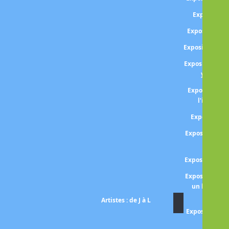
Exposition
Exposition A
Exposition Da
Exposition Da
year in 
Exposition P
l'ironie de
Exposition 
Exposition Fa
val
Exposition Gr
Exposition P
un hymne à 
Artistes : de J à L
Exposition Lo
poème d