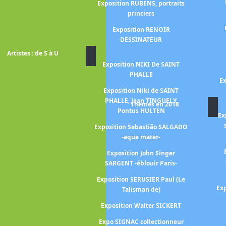
Exposition RUBENS, portraits
urits Cornelis
princiers
CHER
Exposition RENOIR
Sally Gabori
DESSINATEUR
Artistes : de S à U
n GAUGUIN,
Exposition NIKI De SAINT
himiste
PHALLE
Ex
érard GAROUSTE
Exposition Niki de SAINT
ALLEN-KALLELA
PHALLE, Jean TINGUELY,
Thèmes en 2018
Pontus HULTEN
n Artemisia
Ex
LESCHI
Exposition Sebastião SALGADO
-aqua mater-
es cheveaux de
CAULT
Exposition John Singer
SARGENT -éblouir Paris-
Luca GIORDANO
Exposition SERUSIER Paul (Le
Jean-Baptiste
Exp
Talisman de)
nce en lumière-
Exposition Walter SICKERT
ILLON LETHIERE
Expo SIGNAC collectionneur
brielle HEBERT