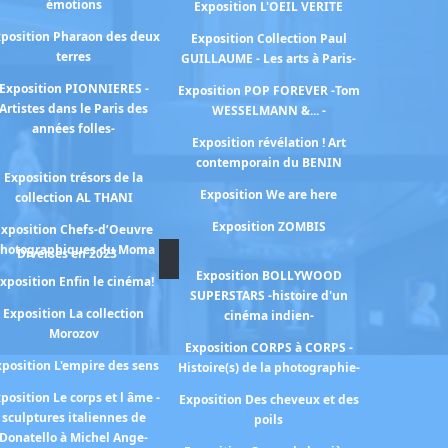
émotions
Exposition L'OEIL VERITE
position Pharaon des deux
Exposition Collection Paul
terres
GUILLAUME - Les arts à Paris-
Exposition PIONNIERES -
Exposition POP FOREVER -Tom
Artistes dans le Paris des
WESSELMANN &... -
années folles-
Exposition révélation ! Art
contemporain du BENIN
Exposition trésors de la
Exposition We are here
collection AL THANI
Exposition ZOMBIS
Exposition Chefs-d’Oeuvre
hotographiques du Moma
Diverses en 2023
Exposition BOLLYWOOD
xposition Enfin le cinéma!
SUPERSTARS -histoire d'un
Exposition La collection
cinéma indien-
Morozov
Exposition CORPS à CORPS -
xposition L'empire des sens
Histoire(s) de la photographie-
position Le corps et l âme -
Exposition Des cheveux et des
sculptures italiennes de
poils
Donatello à Michel Ange-