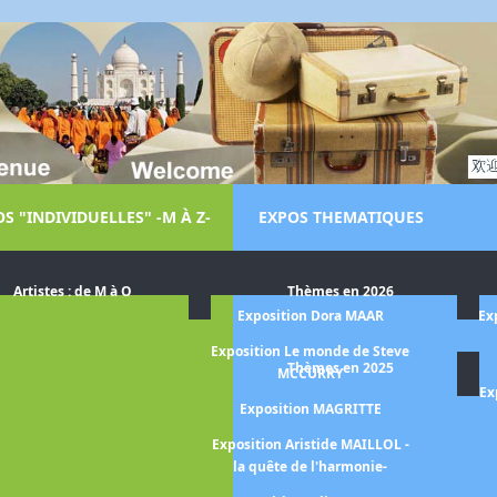
S "INDIVIDUELLES" -M À Z-
EXPOS THEMATIQUES
Artistes : de M à O
Thèmes en 2026
LGA de AMARAL
Exposition Dora MAAR
Ex
arriet BACKER
Exposition Le monde de Steve
Thèmes en 2025
MCCURRY
on BANSKY
Ex
Exposition MAGRITTE
BASELITZ -la
pective-
Exposition Aristide MAILLOL -
la quête de l'harmonie-
ASQUIAT Jean-