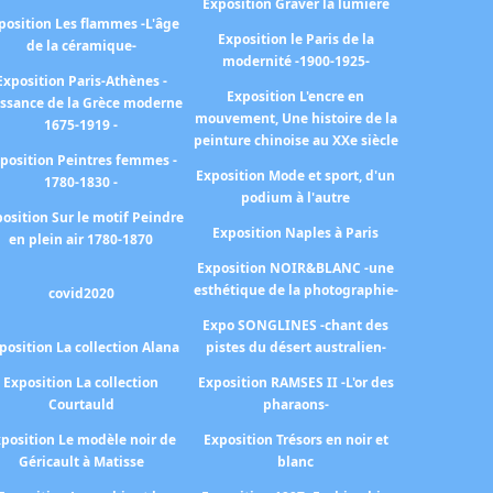
Exposition Graver la lumière
position Les flammes -L'âge
Exposition le Paris de la
de la céramique-
modernité -1900-1925-
Exposition Paris-Athènes -
Exposition L'encre en
issance de la Grèce moderne
mouvement, Une histoire de la
1675-1919 -
peinture chinoise au XXe siècle
position Peintres femmes -
Exposition Mode et sport, d'un
1780-1830 -
podium à l'autre
osition Sur le motif Peindre
Exposition Naples à Paris
en plein air 1780-1870
Exposition NOIR&BLANC -une
esthétique de la photographie-
covid2020
Expo SONGLINES -chant des
position La collection Alana
pistes du désert australien-
Exposition La collection
Exposition RAMSES II -L'or des
Courtauld
pharaons-
position Le modèle noir de
Exposition Trésors en noir et
Géricault à Matisse
blanc