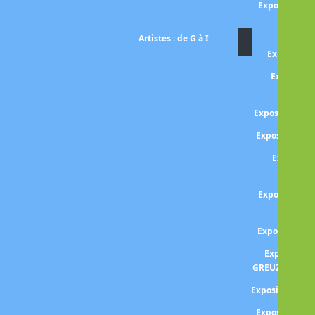
Exposition Ma
ES
Artistes : de G à I
Exposition 
Expositio
l'alc
Exposition G
Exposition G
Expositio
GENTI
Exposition L
GERI
Exposition 
Exposition 
GREUZE -l'enfa
Exposition GU
Exposition Ga