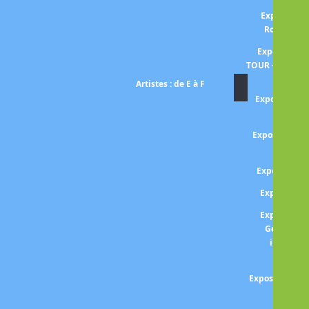
Exposition
Rousseau 
Exposition 
TOUR -entre om
Artistes : de E à F
Exposition El
rétros
Exposition 
He
Exposition 
Expositio
Expositio
Gérard (Le
inattend
From
Exposition FUS
et fant