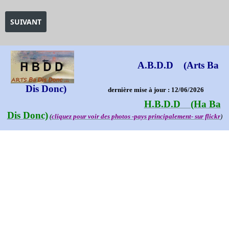
ARTICLE SUIVANT : EXPOSITION ZIEM FÉLIX
SUIVANT
A.B.D.D (Arts Ba
Dis Donc)
dernière mise à jour : 12/06/2026
H.B.D.D (Ha Ba
Dis Donc)
(
cliquez pour voir des photos -pays principalement- sur flickr
)