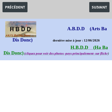
ARTICLE PRÉCÉDENT : EXPOSITION LE BAROQUE DES LUMIÈRE
ARTICLE SU
PRÉCÉDENT
SUIVANT
A.B.D.D (Arts Ba
Dis Donc)
dernière mise à jour : 12/06/2026
H.B.D.D (Ha Ba
Dis Donc)
(
cliquez pour voir des photos -pays principalement- sur flickr
)