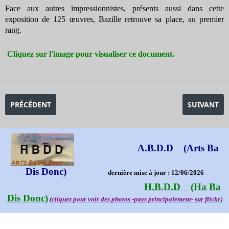
Face aux autres impressionnistes, présents aussi dans cette
exposition de 125 œuvres, Bazille retrouve sa place, au premier
rang.
Cliquez sur l'image pour visualiser ce document.
_______________________________________________________________________________________
ARTICLE PRÉCÉDENT : EXPOSITION BASQUIAT -SOUNDTRACKS
ARTICLE SU
PRÉCÉDENT
SUIVANT
A.B.D.D (Arts Ba
Dis Donc)
dernière mise à jour : 12/06/2026
H.B.D.D (Ha Ba
Dis Donc)
(
cliquez pour voir des photos -pays principalement- sur flickr
)