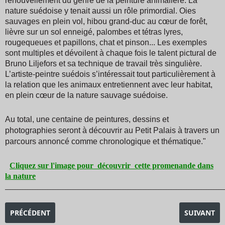
renouvellement du genre de la peinture animalière. La
nature suédoise y tenait aussi un rôle primordial. Oies
sauvages en plein vol, hibou grand-duc au cœur de forêt,
lièvre sur un sol enneigé, palombes et tétras lyres,
rougequeues et papillons, chat et pinson... Les exemples
sont multiples et dévoilent à chaque fois le talent pictural de
Bruno Liljefors et sa technique de travail très singulière.
L’artiste-peintre suédois s’intéressait tout particulièrement à
la relation que les animaux entretiennent avec leur habitat,
en plein cœur de la nature sauvage suédoise.
Au total, une centaine de peintures, dessins et
photographies seront à découvrir au Petit Palais à travers un
parcours annoncé comme chronologique et thématique."
Cliquez sur l'image pour découvrir cette promenande dans
la nature
_______________________________________________________________________________________
ARTICLE PRÉCÉDENT : EXPOSITION LE NAIN (LE MYSTÈRE)
ARTICLE SU
PRÉCÉDENT
SUIVANT